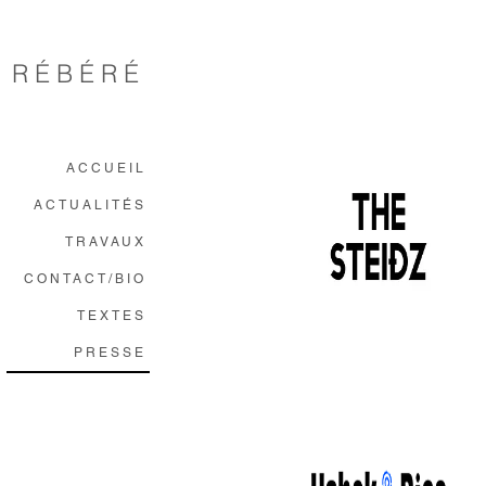
 R É B É R É
ACCUEIL
ACTUALITÉS
TRAVAUX
CONTACT/BIO
TEXTES
PRESSE