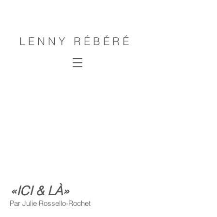
L E N N Y R É B É R É
«ICI & LÀ»
Par Julie Rossello-Rochet