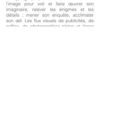
l’image pour voir et faire œuvrer son
imaginaire, relever les énigmes et les
détails ; mener son enquête, acclimater
son œil. Les flux visuels de publicités, de
selfies, de photographies plates et lisses
qui rendent nos vies aveugles deviennent
ici des matériaux au service d’une œuvre
qui incite alors, à inventer des histoires.
En poète de l’image, Lenny Rébéré grave
un monde d’apparitions, empreint de
néoromantisme, et de noirceur. Son trait
enjoint à ajuster notre œil, au « zéro du voir
et du sentir »1 afin qu’il se saisisse avec
clairvoyance de ce que lui offrent ces
toiles. L’artiste nous convie ainsi, à
expérimenter notre capacité à inventer ce
que l’on voit, le temps d’une contemplation.
Julie Rossello-Rochet Dramaturge.
Juin 2016.
tHans Bellmer, Petite anatomie de
l’inconscient physique ou l’anatomie de